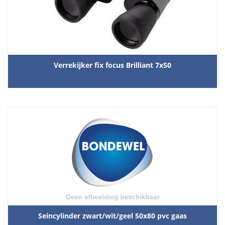
Krijt / stift
Monsterfles
Onderhoudsmiddelen
Verrekijker fix focus Brilliant 7x50
Peilglasappentages
Plakletters,mallen, sjablonen
Scheepsartikelen overig
Trechters & toebehoren
Uitlaat toebehoren
Seincylinder zwart/wit/geel 50x80 pvc gaas