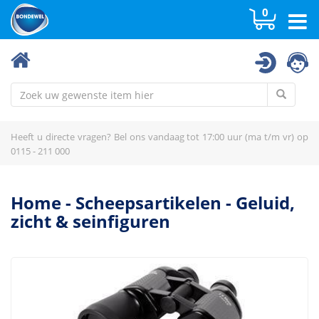
0
Dekkleden
Fender / wrijfhout / boei
Geluid & signalisatie
Heeft u directe vragen? Bel ons vandaag tot 17:00 uur (ma t/m vr) op
Geluid, zicht & seinfiguren
0115 - 211 000
Geluid, zicht & seinfiguren
Haken en haakstokken
Home
-
Scheepsartikelen
-
Geluid,
zicht & seinfiguren
Inventaris schip
Kaarten, regelementen, boekjes
Kannen & toebehoren
Kikkers, puntkousen, splitspennen