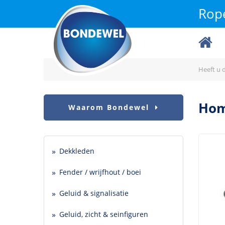
Rope
Heeft u d
Ho
Waarom Bondewel
Dekkleden
Fender / wrijfhout / boei
Geluid & signalisatie
Geluid, zicht & seinfiguren