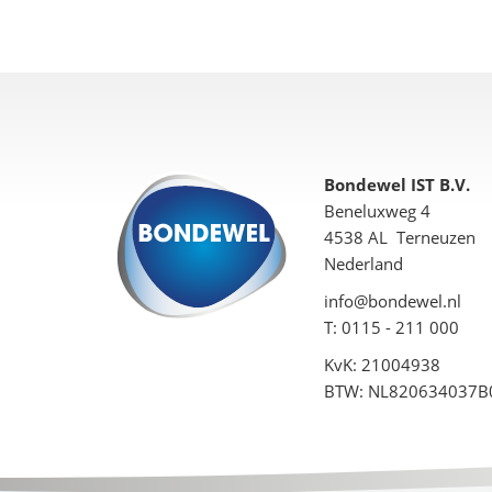
Bondewel IST B.V.
Beneluxweg 4
4538 AL Terneuzen
Nederland
info@bondewel.nl
T: 0115 - 211 000
KvK: 21004938
BTW: NL820634037B