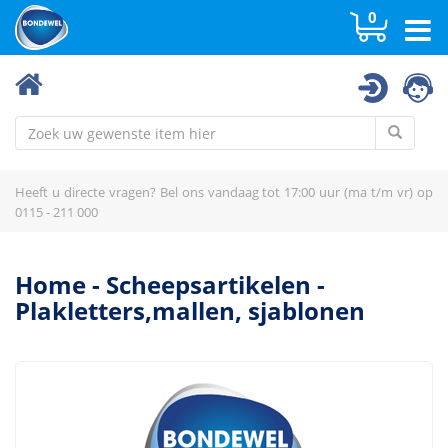
0
Dekkleden
Fender / wrijfhout / boei
Geluid & signalisatie
Heeft u directe vragen? Bel ons vandaag tot 17:00 uur (ma t/m vr) op
Geluid, zicht & seinfiguren
0115 - 211 000
Geluid, zicht & seinfiguren
Haken en haakstokken
Home
-
Scheepsartikelen
-
Plakletters,mallen, sjablonen
Inventaris schip
Kaarten, regelementen, boekjes
Kannen & toebehoren
Kikkers, puntkousen, splitspennen