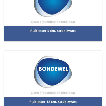
Krijt / stift
Monsterfles
Onderhoudsmiddelen
Plakletter 5 cm. strak zwart
Peilglasappentages
Plakletters,mallen, sjablonen
Scheepsartikelen overig
Trechters & toebehoren
Uitlaat toebehoren
Plakletter 12 cm. strak zwart