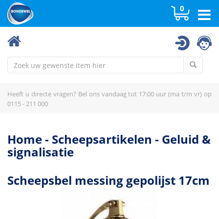
0
Dekkleden
Fender / wrijfhout / boei
Geluid & signalisatie
Heeft u directe vragen? Bel ons vandaag tot 17:00 uur (ma t/m vr) op
Geluid, zicht & seinfiguren
0115 - 211 000
Geluid, zicht & seinfiguren
Haken en haakstokken
Home
-
Scheepsartikelen
-
Geluid &
signalisatie
Inventaris schip
Kaarten, regelementen, boekjes
Scheepsbel messing gepolijst 17cm
Kannen & toebehoren
Kikkers, puntkousen, splitspennen