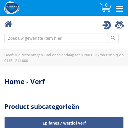
0
Epifanes / werdol verf
Kitten & Lijmen
Kwasten
Heeft u directe vragen? Bel ons vandaag tot 17:00 uur (ma t/m vr) op
Navylux verf
0115 - 211 000
Oplosmiddelen
Owatrol
Home
-
Verf
Schuren
Sigma verf
Product subcategorieën
Verf overig
Epifanes / werdol verf
Verfrollers