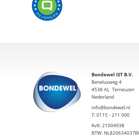
Bondewel IST B.V.
Beneluxweg 4
4538 AL Terneuzen
Nederland
info@bondewel.nl
T: 0115 - 211 000
KvK: 21004938
BTW: NL820634037B