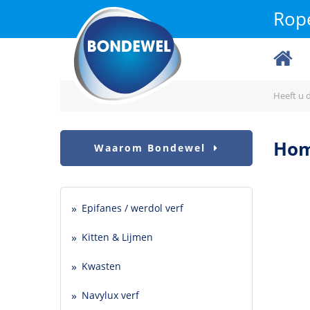
Rope
Heeft u d
Ho
Waarom Bondewel
Epifanes / werdol verf
Kitten & Lijmen
Kwasten
Navylux verf